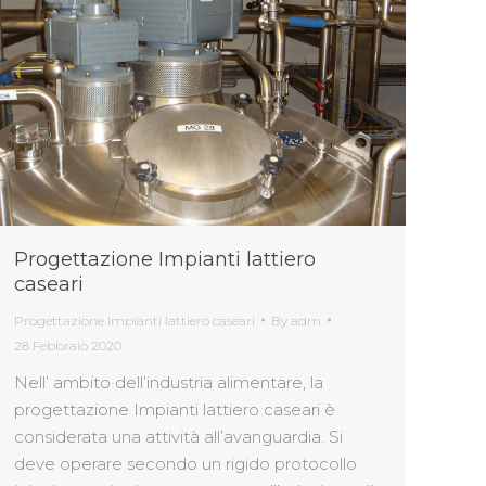
Progettazione Impianti lattiero
caseari
Progettazione Impianti lattiero caseari
By
adm
28 Febbraio 2020
Nell’ ambito dell’industria alimentare, la
progettazione Impianti lattiero caseari è
considerata una attività all’avanguardia. Si
deve operare secondo un rigido protocollo