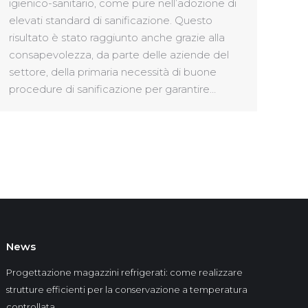
igienico-sanitario, come pure nell’adozione di
elevati standard di sanificazione. Questo
risultato è stato raggiunto anche grazie alla
consapevolezza, da parte delle aziende del
settore, della primaria necessità di buone
procedure di sanificazione per garantire…
News
Progettazione magazzini refrigerati: come realizzare
strutture efficienti per la conservazione a temperatura
controllata