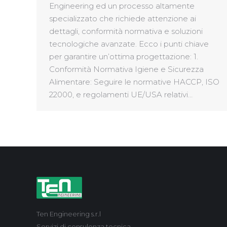
Engineering ed un processo altamente
specializzato che richiede attenzione ai
dettagli, conformità normativa e soluzioni
tecnologiche avanzate. Ecco i punti chiave
per garantire un’ottima progettazione: 1.
Conformità Normativa Igiene e Sicurezza
Alimentare: Seguire le normative HACCP, ISO
22000, e regolamenti UE/USA relativi…
Ten Engineering s.r.l
Servizi di consulenza tecnica.