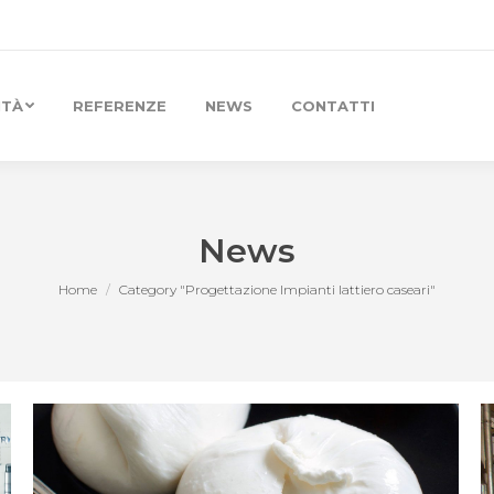
ITÀ
REFERENZE
NEWS
CONTATTI
News
Home
Category "Progettazione Impianti lattiero caseari"