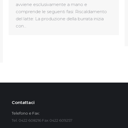
avviene esclusivamente a mano e
comprende le seguenti fasi: Riscaldamento
del latte: La produzione della burrata inizia
con…
Contattaci
Telefono e Fax:
Tel. 0422 608216 Fax 0422 609257