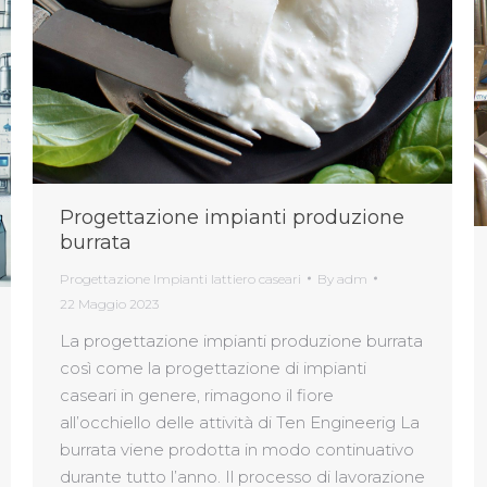
Progettazione impianti produzione
burrata
Progettazione Impianti lattiero caseari
By
adm
22 Maggio 2023
La progettazione impianti produzione burrata
così come la progettazione di impianti
caseari in genere, rimagono il fiore
all’occhiello delle attività di Ten Engineerig La
burrata viene prodotta in modo continuativo
durante tutto l’anno. Il processo di lavorazione