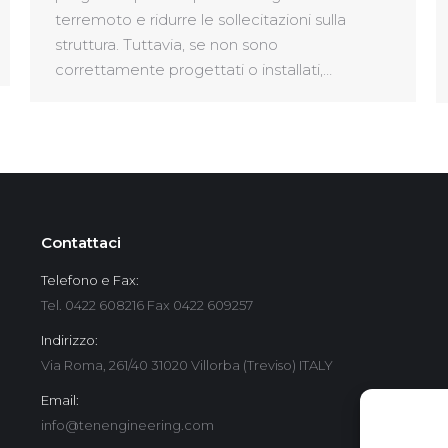
terremoto e ridurre le sollecitazioni sulla
struttura. Tuttavia, se non sono
correttamente progettati o installati,…
Contattaci
Telefono e Fax:
Tel. 0422 608216 Fax 0422 609257
Indirizzo:
Via Roma, 261/40 31020 Villorba (Treviso) ITALY
Email:
info@tenengineering.com