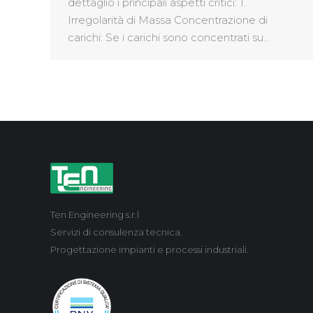
dettaglio i principali aspetti critici: 1.
Irregolarità di Massa Concentrazione di
carichi: Se i carichi sono concentrati su…
Ten Engineering s.r.l
Servizi di consulenza tecnica.
Progettazione impianti e processi industriali.