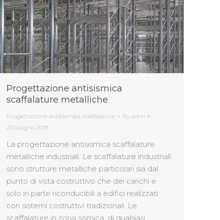
Progettazione antisismica
scaffalature metalliche
Progettazione antisismica scaffalature
By
adm
21 Giugno 2019
La progettazione antisismica scaffalature
metalliche industriali. Le scaffalature industriali
sono strutture metalliche particolari sia dal
punto di vista costruttivo che dei carichi e
solo in parte riconducibili a edifici realizzati
con sistemi costruttivi tradizionali. Le
scaffalature in zona sismica, di qualsiasi