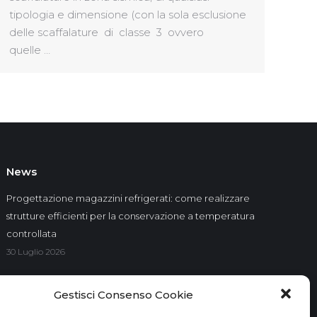
tipologia e dimensione (con la sola esclusione
delle scaffalature di classe 3 ovvero
quelle …
News
Progettazione magazzini refrigerati: come realizzare
strutture efficienti per la conservazione a temperatura
controllata
30 Luglio 2026
Progettazione impianti di imbottigliamento
Gestisci Consenso Cookie
20 Luglio 2026