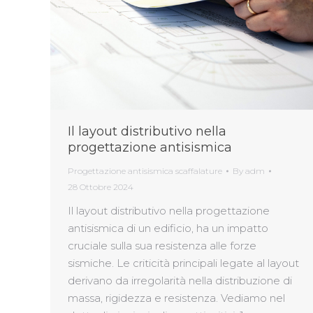
Il layout distributivo nella
progettazione antisismica
Progettazione antisismica scaffalature
By
adm
28 Ottobre 2024
Il layout distributivo nella progettazione
antisismica di un edificio, ha un impatto
cruciale sulla sua resistenza alle forze
sismiche. Le criticità principali legate al layout
derivano da irregolarità nella distribuzione di
massa, rigidezza e resistenza. Vediamo nel