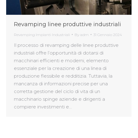
Revamping linee produttive industriali
Revamping Impianti Industriali
By
adm
31 Gennaio 2024
Il processo di revamping delle linee produttive
industriali offre l’opportunità di dotarsi di
macchinari efficienti e moderni, elemento
essenziale per la creazione di una linea di
produzione flessibile e redditizia. Tuttavia, la
mancanza di informazioni precise per una
corretta gestione del ciclo di vita di un
macchinario spinge aziende e dirigenti a
compiere investimenti e…