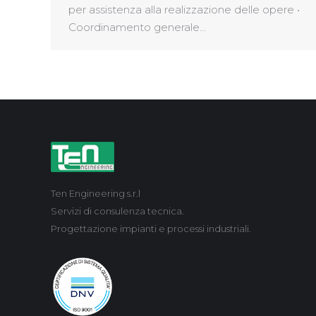
per assistenza alla realizzazione delle opere •
Coordinamento generale…
Ten Engineering s.r.l
Servizi di consulenza tecnica.
Progettazione impianti e processi industriali.