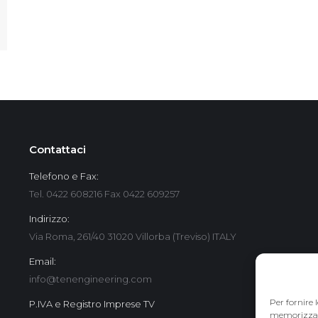
Contattaci
Telefono e Fax:
Tel. 0422 608216 Fax 0422 609257
Indirizzo:
Via Roma, 261/40 31020 Villorba (Treviso) ITALY
Email:
info@tenengineering.com
Per fornire 
P.IVA e Registro Imprese TV
memorizzare 