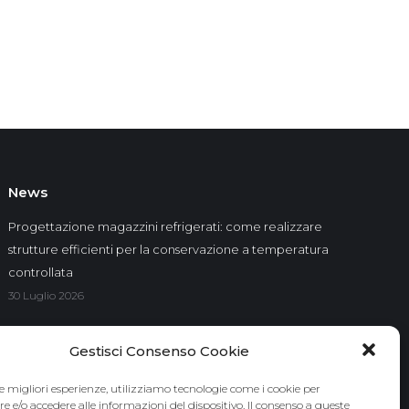
News
Progettazione magazzini refrigerati: come realizzare
strutture efficienti per la conservazione a temperatura
controllata
30 Luglio 2026
Progettazione impianti di imbottigliamento
Gestisci Consenso Cookie
20 Luglio 2026
le migliori esperienze, utilizziamo tecnologie come i cookie per
Progettazione impianti stagionatura formaggi: un
e/o accedere alle informazioni del dispositivo. Il consenso a queste