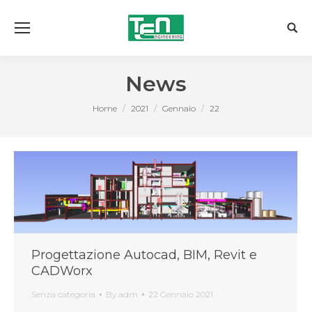
Sear
News
You are here:
Home
2021
Gennaio
22
Progettazione Autocad, BIM, Revit e
CADWorx
Senza categoria
By
adm
22 Gennaio 2021