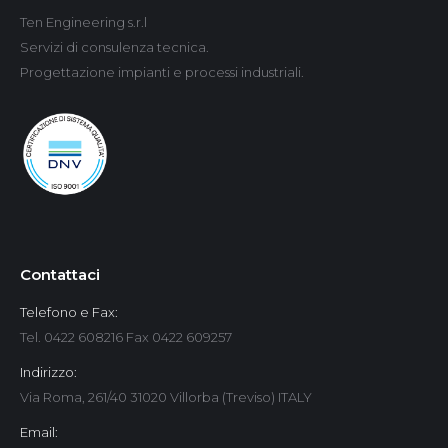
Ten Engineering s.r.l
Servizi di consulenza tecnica.
Progettazione impianti e processi industriali.
Contattaci
Telefono e Fax:
Tel. 0422 608216 Fax 0422 609257
Indirizzo:
Via Roma, 261/40 31020 Villorba (Treviso) ITALY
Email: