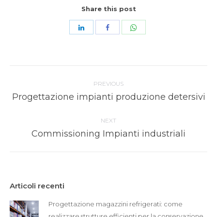
Share this post
Share
Share
Share
with
with
with
WhatsApp
LinkedIn
Facebook
Post
PREVIOUS
navigation
Previous
Progettazione impianti produzione detersivi
post:
NEXT
Next
Commissioning Impianti industriali
post:
Articoli recenti
Progettazione magazzini refrigerati: come
realizzare strutture efficienti per la conservazione