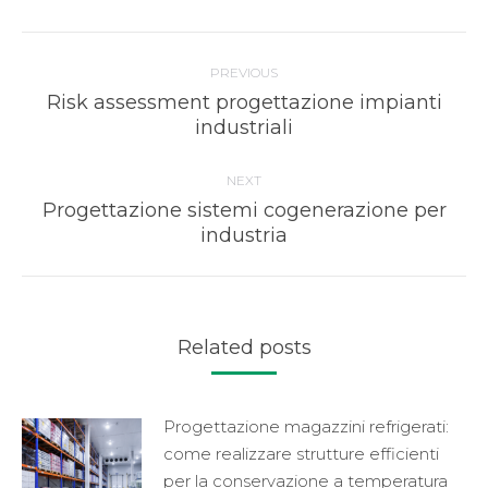
WhatsApp
LinkedIn
Facebook
Post
PREVIOUS
navigation
Risk assessment progettazione impianti
Previous
industriali
post:
NEXT
Progettazione sistemi cogenerazione per
Next
industria
post:
Related posts
Progettazione magazzini refrigerati:
come realizzare strutture efficienti
per la conservazione a temperatura