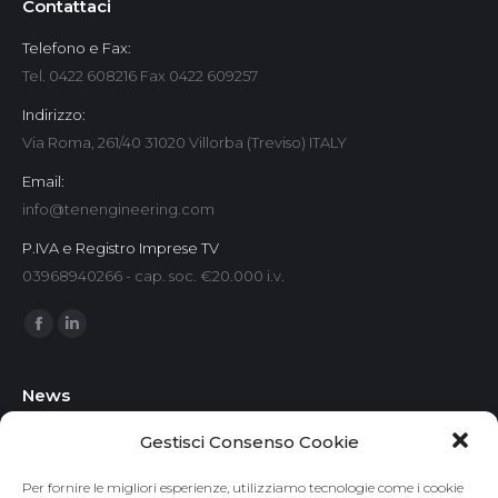
Contattaci
Telefono e Fax:
Tel. 0422 608216 Fax 0422 609257
Indirizzo:
Via Roma, 261/40 31020 Villorba (Treviso) ITALY
Email:
info@tenengineering.com
P.IVA e Registro Imprese TV
03968940266 - cap. soc. €20.000 i.v.
Find us on:
Facebook
Linkedin
News
Progettazione magazzini refrigerati: come realizzare strutture
Gestisci Consenso Cookie
efficienti per la conservazione a temperatura controllata
Per fornire le migliori esperienze, utilizziamo tecnologie come i cookie
30 Luglio 2026