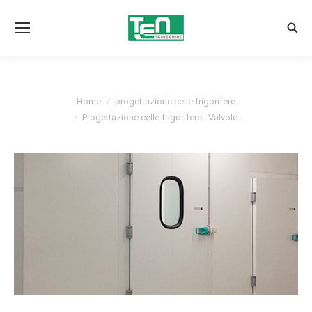
Sear
You are here:
Home
progettazione celle frigorifere
Progettazione celle frigorifere : Valvole…