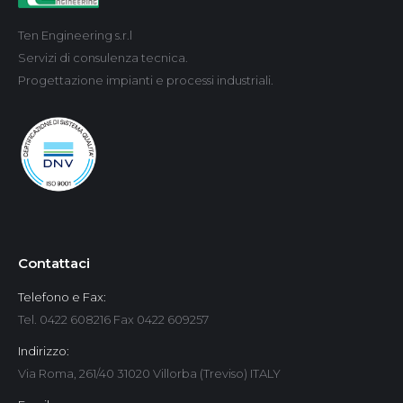
Ten Engineering s.r.l
Servizi di consulenza tecnica.
Progettazione impianti e processi industriali.
Contattaci
Telefono e Fax:
Tel. 0422 608216 Fax 0422 609257
Indirizzo:
Via Roma, 261/40 31020 Villorba (Treviso) ITALY