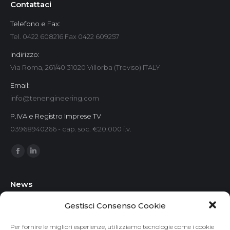
Contattaci
Telefono e Fax:
Tel. 0422 608216 Fax 0422 609257
Indirizzo:
Via Roma, 261/40 31020 Villorba (Treviso) ITALY
Email:
info@tenengineering.com
P.IVA e Registro Imprese TV
03968940266 - cap. soc. €20.000 i.v.
Find us on:
Facebook
Linkedin
News
Progettazione magazzini refrigerati: come realizzare strutture
Gestisci Consenso Cookie
efficienti per la conservazione a temperatura controllata
Per fornire le migliori esperienze, utilizziamo tecnologie come i cookie
30 Luglio 2026