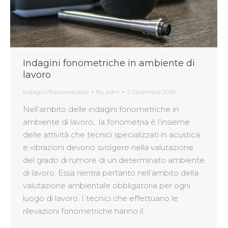
Indagini fonometriche in ambiente di
lavoro
Indagini fonometriche
By
adm
2 Dicembre 2019
Nell’ambito delle indagini fonometriche in
ambiente di lavoro, la fonometria è l’insieme
delle attività che tecnici specializzati in acustica
e vibrazioni devono svolgere nella valutazione
del grado di rumore di un determinato ambiente
di lavoro. Essa rientra pertanto nell’ambito della
valutazione ambientale obbligatoria per ogni
luogo di lavoro. I tecnici che effettuano le
rilevazioni fonometriche hanno il…