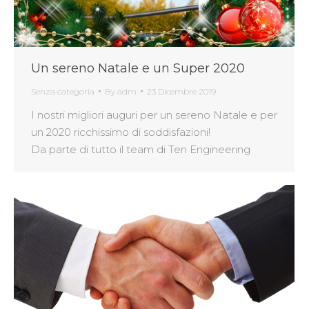
Un sereno Natale e un Super 2020
Senza categoria
By
adm
23 Dicembre 2019
I nostri migliori auguri per un sereno Natale e per
un 2020 ricchissimo di soddisfazioni!
Da parte di tutto il team di Ten Engineering